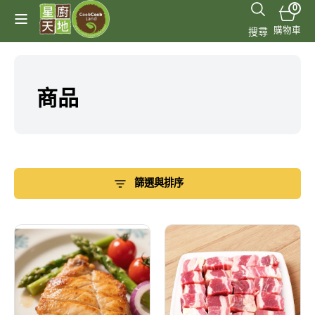
跳至
0
0
件
內容
購
商
購物車
搜尋
品
物
車
商
商品
品
系
列:
篩選與排序
巴
巴
西
西
有
牛
皮
胸
雞
腩
扒
粒