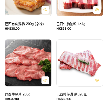
200g
454g
(急
凍)
巴西有皮雞扒 200g (急凍)
巴西牛胸腩粒 454g
定
HK$38.00
HK$58.00
售
價
價
巴
巴
西
西
牛
豬
脷
仔
片
骨
200g
約
620
克
巴西牛脷片 200g
巴西豬仔骨 約620克
HK$37.80
HK$69.00
售
售
價
價