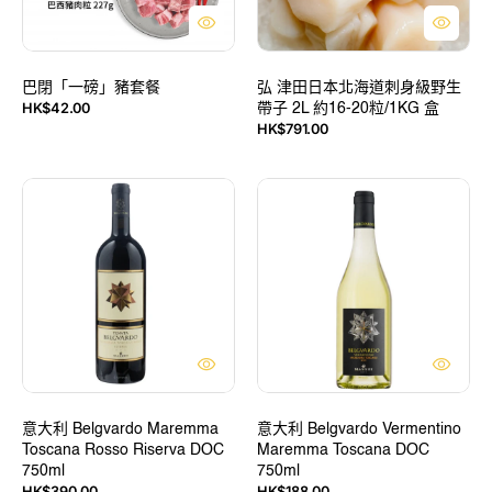
道
刺
身
級
巴閉「一磅」豬套餐
野
弘 津田日本北海道刺身級野生
HK$42.00
帶子 2L 約16-20粒/1KG 盒
生
售
定
HK$791.00
帶
價
價
子
2L
意
意
約
大
大
16-
利
利
20
Belgvardo
Belgvardo
粒/1KG
Maremma
Vermentino
盒
Toscana
Maremma
Rosso
Toscana
Riserva
DOC
DOC
750ml
750ml
意大利 Belgvardo Maremma
意大利 Belgvardo Vermentino
Toscana Rosso Riserva DOC
Maremma Toscana DOC
750ml
750ml
定
定
HK$390.00
HK$188.00