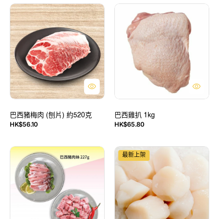
巴
巴
西
西
豬
雞
梅
扒
肉
1kg
(刨
片)
約
520
克
巴西豬梅肉 (刨片) 約520克
巴西雞扒 1kg
HK$56.10
HK$65.80
售
售
價
價
巴
弘
最新上架
閉
津
「一
田
磅」
日
豬
本
套
北
餐
海