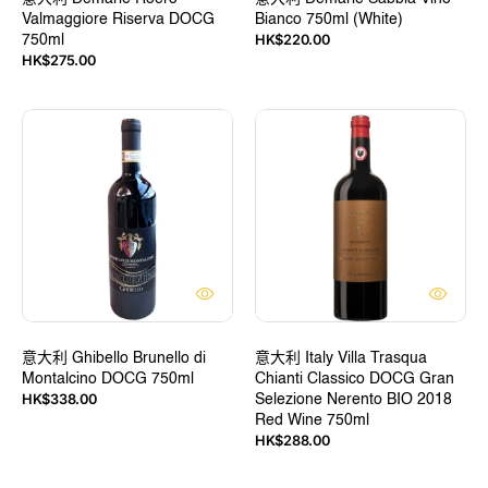
Valmaggiore Riserva DOCG
Bianco 750ml (White)
定
HK$220.00
750ml
價
定
HK$275.00
價
意
意
大
大
利
利
Ghibello
Italy
Brunello
Villa
di
Trasqua
Montalcino
Chianti
DOCG
Classico
750ml
DOCG
Gran
Selezione
意大利 Ghibello Brunello di
Nerento
意大利 Italy Villa Trasqua
Montalcino DOCG 750ml
Chianti Classico DOCG Gran
BIO
定
HK$338.00
Selezione Nerento BIO 2018
2018
價
Red Wine 750ml
Red
定
HK$288.00
Wine
價
750ml