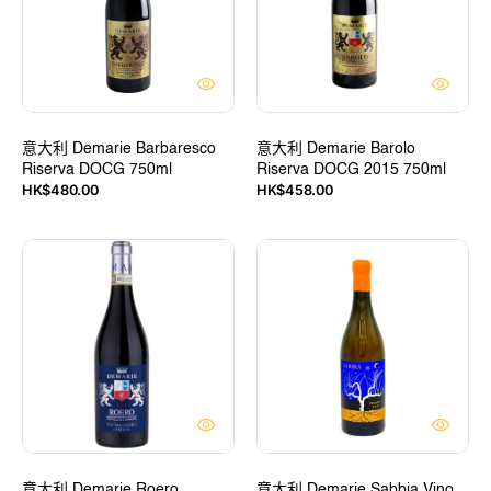
Riserva
Riserva
DOCG
DOCG
750ml
2015
750ml
意大利 Demarie Barbaresco
意大利 Demarie Barolo
Riserva DOCG 750ml
Riserva DOCG 2015 750ml
定
定
HK$480.00
HK$458.00
價
價
意
意
大
大
利
利
Demarie
Demarie
Roero
Sabbia
Valmaggiore
Vino
Riserva
Bianco
DOCG
750ml
750ml
(White)
意大利 Demarie Roero
意大利 Demarie Sabbia Vino