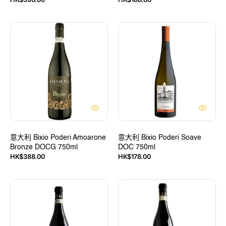
價
價
意
意
大
大
利
利
Bixio
Bixio
Poderi
Poderi
Amoarone
Soave
Bronze
DOC
DOCG
750ml
750ml
意大利 Bixio Poderi Amoarone
意大利 Bixio Poderi Soave
Bronze DOCG 750ml
DOC 750ml
定
定
HK$388.00
HK$178.00
價
價
意
意
大
大
利
利
Demarie
Demarie
Barbaresco
Barolo