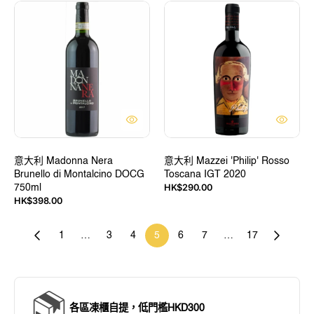
意
意
大
大
利
利
Madonna
Mazzei
Nera
'Philip'
Brunello
Rosso
di
Toscana
Montalcino
IGT
DOCG
2020
750ml
意大利 Madonna Nera
意大利 Mazzei 'Philip' Rosso
Brunello di Montalcino DOCG
Toscana IGT 2020
定
HK$290.00
750ml
價
定
HK$398.00
價
1
…
3
4
5
6
7
…
17
各區凍櫃自提，低門檻HKD300