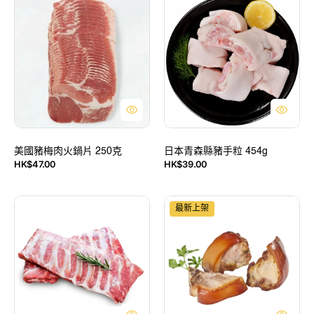
凍)
國
本
豬
青
梅
森
肉
縣
火
豬
鍋
手
片
粒
250
454g
克
美國豬梅肉火鍋片 250克
日本青森縣豬手粒 454g
HK$47.00
HK$39.00
售
售
價
價
巴
西
最新上架
西
班
豬
牙
仔
Tabladillo
骨
熟
約
帶
620
骨
克
一