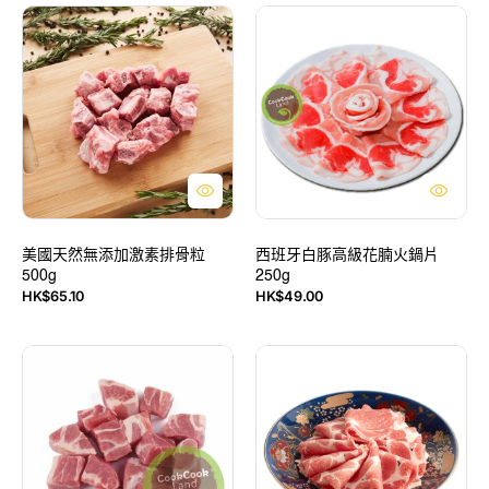
盒
美
西
國
班
天
牙
然
白
無
豚
添
高
加
級
激
花
素
腩
排
火
骨
鍋
粒
美國天然無添加激素排骨粒
片
西班牙白豚高級花腩火鍋片
500g
250g
500g
250g
HK$65.10
HK$49.00
售
售
價
價
日
日
本
本
雪
鹿
花
兒
一
島
口
黑
豚
豚