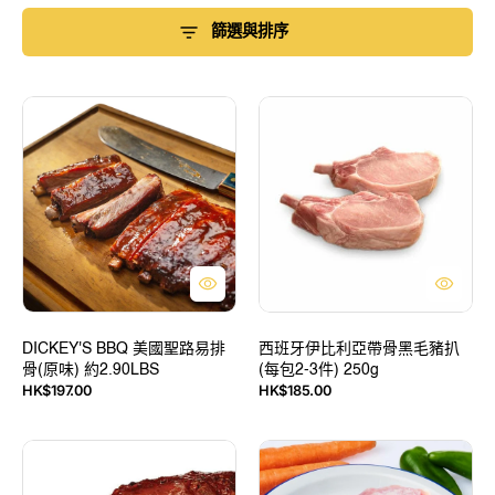
篩選與排序
DICKEY'S
西
BBQ
班
美
牙
國
伊
聖
比
路
利
易
亞
排
帶
骨
骨
(原
黑
味)
毛
約
DICKEY'S BBQ 美國聖路易排
豬
西班牙伊比利亞帶骨黑毛豬扒
骨(原味) 約2.90LBS
(每包2-3件) 250g
2.90LBS
扒
定
定
HK$197.00
HK$185.00
(每
價
價
包
2-
DICKEY'S
西
3
BBQ
班
件)
美
牙