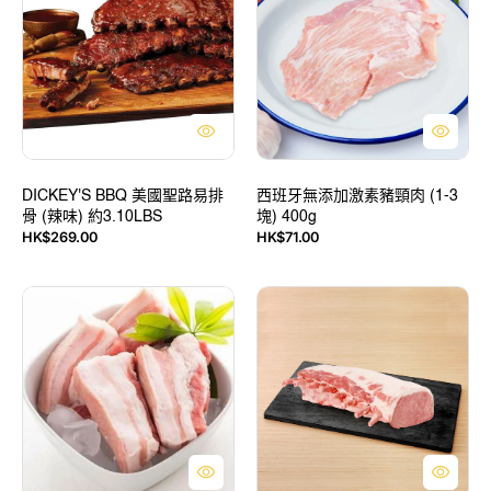
250g
國
無
聖
添
路
加
易
激
排
素
骨
豬
(辣
頸
味)
肉
約
DICKEY'S BBQ 美國聖路易排
(1-
西班牙無添加激素豬頸肉 (1-3
骨 (辣味) 約3.10LBS
塊) 400g
3.10LBS
3
定
HK$269.00
HK$71.00
塊)
售
價
400g
價
西
西
班
班
牙
牙
伊
伊
比
比
利
利
亞
亞
黑
黑
毛
毛