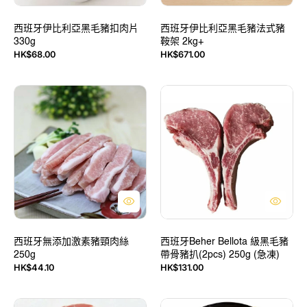
豬
豬
扣
法
肉
西班牙伊比利亞黑毛豬扣肉片
式
西班牙伊比利亞黑毛豬法式豬
330g
鞍架 2kg+
片
豬
定
HK$68.00
HK$671.00
330g
鞍
售
價
架
價
2kg+
西
西
班
班
牙
牙
無
Beher
添
Bellota
加
級
激
黑
素
毛
豬
豬
頸
帶
肉
骨
絲
西班牙無添加激素豬頸肉絲
豬
西班牙Beher Bellota 級黑毛豬
250g
帶骨豬扒(2pcs) 250g (急凍)
250g
扒
定
HK$44.10
HK$131.00
(2pcs)
售
價
250g
價
(急
美
日