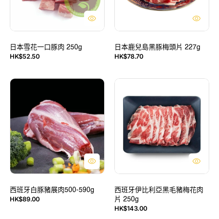
肉
梅
250g
頭
片
227g
日本雪花一口豚肉 250g
日本鹿兒島黑豚梅頭片 227g
HK$52.50
HK$78.70
售
售
價
價
西
西
班
班
牙
牙
白
伊
豚
比
豬
利
展
亞
肉
黑
500-
毛
590g
豬
梅
西班牙白豚豬展肉500-590g
花
西班牙伊比利亞黑毛豬梅花肉
HK$89.00
片 250g
肉
售
定
HK$143.00
片
價
價