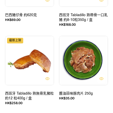
口
乳
豬
巴西豬仔骨 約620克
約
西班牙 Tabladillo 熟帶骨一口乳
HK$69.00
豬 約8-10粒350g / 盒
8-
售
定
HK$168.00
10
價
價
粒
350g
西
醬
/
最新上架
班
油
盒
牙
蒜
Tabladillo
味
熟
豚
無
肉
骨
片
乳
250g
豬
粒
約
12
西班牙 Tabladillo 熟無骨乳豬粒
醬油蒜味豚肉片 250g
HK$35.00
約12 粒400g / 盒
粒
售
定
HK$258.00
400g
價
價
/