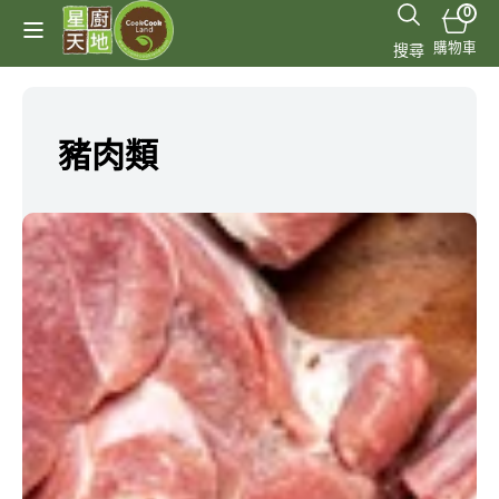
跳至
0
0
件
內容
購
商
購物車
搜尋
品
物
車
商
豬肉類
品
系
列: