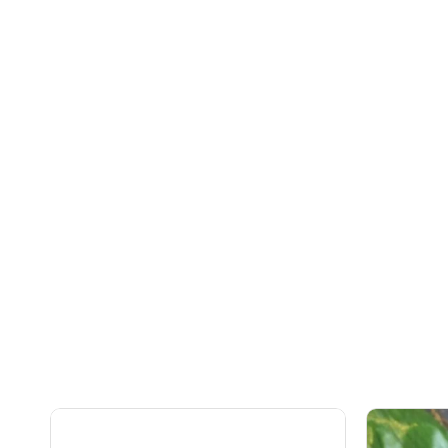
澳
牛
洲
小