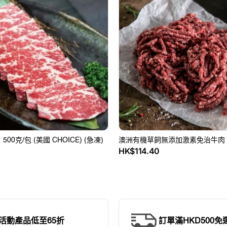
有
機
草
飼
無
添
加
激
素
免
治
牛
00克/包 (美國 CHOICE) (急凍)
肉
澳洲有機草飼無添加激素免治牛肉 5
定
0
HK$114.40
500g
價
活動產品低至65折
訂單滿HKD500免