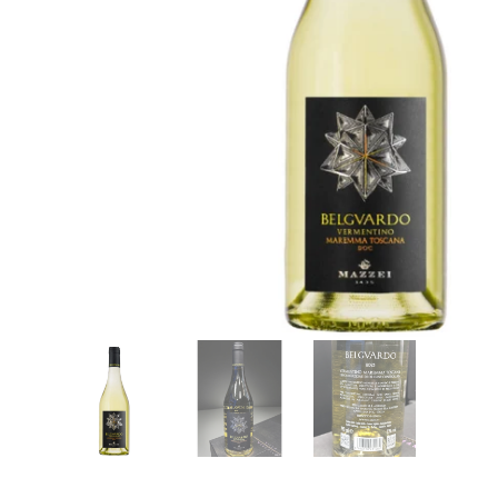
調味美食
開
啟
圖
庫
檢
視
中
的
多
媒
體
檔
案
1