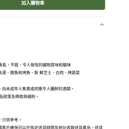
加入購物車
開
啟
圖
庫
檢
視
中
的
多
媒
的香氣，不甜、令人愉悅的礦物質味和酸味
體
檔
、魚湯、燉魚和烤魚、新 鮮芝士、白肉、烤蔬菜
案
，向未成年人售賣或供應令人醺醉的酒類。
貨品政策及條款與細則。
，只供參考。
請客戶確保可以在指定送貨時間及地址收取送貨產品，送貨