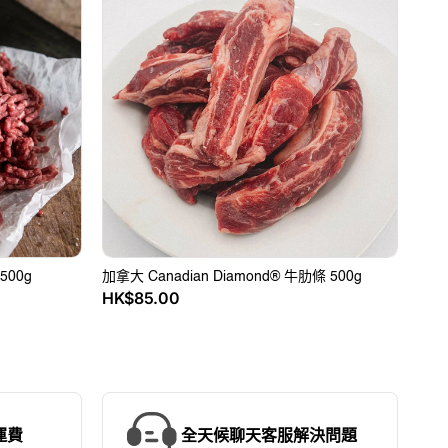
大
Canadian
Diamond®
牛
肋
條
500g
00g
加拿大 Canadian Diamond® 牛肋條 500g
HK$85.00
售
價
運費
全天候聊天客服解決問題