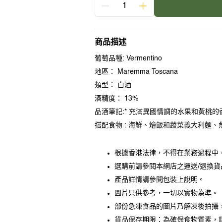
數
意
意
量
大
大
利
利
Belgvardo
Belgvardo
商品描述
Vermentino
Vermentino
Maremma
Maremma
葡萄品種: Vermentino
Toscana
Toscana
DOC
DOC
地區： Maremma Toscana
750ml
750ml
數
數
類型： 白酒
量
量
酒精度： 13%
減
增
少
加
品酒筆記:* 充滿異國情調的水果和黃桃
搭配食物 : 海鮮、燴飯和蔬菜義大利麵
2
根據香港法律，不得在業務過程中
選購前請參閱本網店之運送/退換
產品詳情請參閱包裝上說明。
圖片只供參考，一切以實物為準。
部份急凍食品的圖片乃解凍後拍攝
貨品保存期限：為確保食物質素，