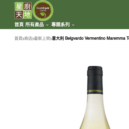
跳至
內容
首頁
所有產品
專題系列
牛肉類
套餐盛宴
冰鮮牛肉
首頁
商店
最新上架
意大利 Belgvardo Vermentino Maremma T
豬肉類
火鍋/燒烤
急凍牛肉
家禽類
草飼 / 無添加激素
雞肉類
海產類
新加坡美食
鵝鴨類
魚類
羊肉類
台灣美食
蝦/蟹類
冰鮮羊肉
甜品類
健身美食
貝類
急凍羊肉
速食/即食類
腸/丸類
乳製品類
炸物類
麵食類
餃子/包卷類
酒類及飲品
冷盤美食類