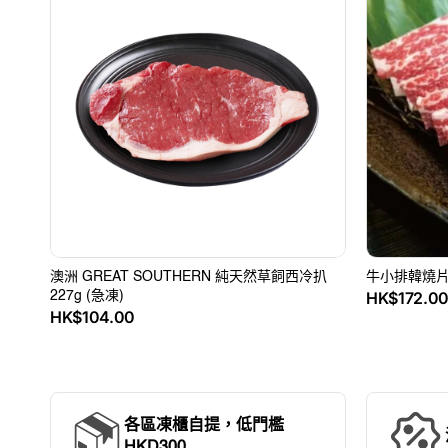
GREAT
排
SOUTHERN
韓
純
燒
天
片
然
500
草
克/
飼
包
西
(美
冷
國
扒
CHOICE)
227g
(急
(急
凍)
凍)
澳洲 GREAT SOUTHERN 純天然草飼西冷扒
牛小排韓燒片 5
定
HK$172.0
227g (急凍)
定
HK$104.00
價
價
各區凍櫃自提，低門檻