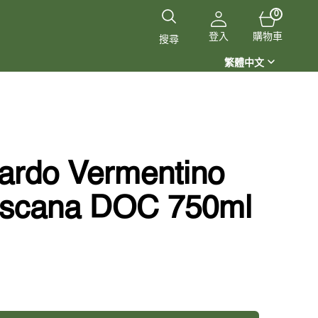
0
0
件
購
商
登入
購物車
搜尋
品
物
繁體中文
車
rdo Vermentino
scana DOC 750ml