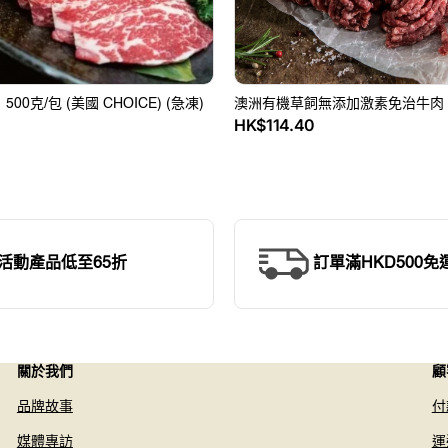
素
免
治
牛
00克/包 (美國 CHOICE) (急凍)
肉
澳洲有機草飼無添加激素免治牛肉 5
定
0
HK$114.40
500g
價
活動產品低至65折
訂單滿HKD500免
關於我們
顧
品牌故事
付
媒體專訪
運