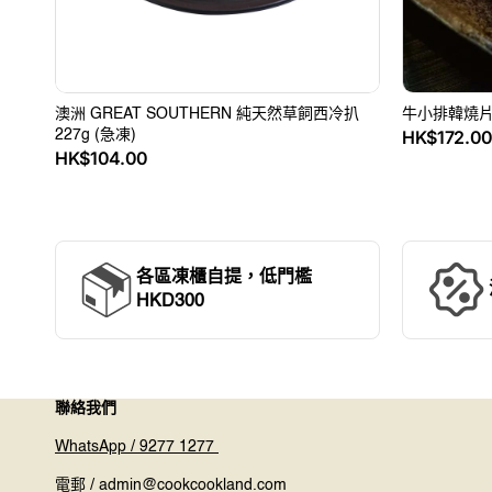
冷
國
扒
CHOICE)
227g
(急
(急
凍)
凍)
澳洲 GREAT SOUTHERN 純天然草飼西冷扒
牛小排韓燒片 5
定
HK$172.0
227g (急凍)
定
HK$104.00
價
價
各區凍櫃自提，低門檻
HKD300
聯絡我們
WhatsApp / 9277 1277
電郵 / admin@cookcookland.com