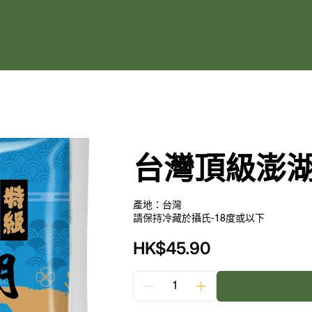
台灣頂級澎湖花
產地：台灣
請保持冷藏於攝氏-18度或以下
HK$45.90
售
價
數
台
台
量
灣
灣