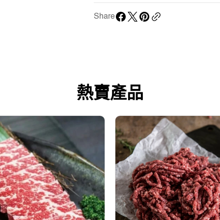
Share
熱賣產品
澳
洲
有
機
草
飼
無
添
加
激