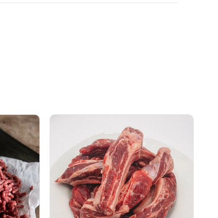
加
拿
大
Canadian
Diamond®
牛
肋
條
500g