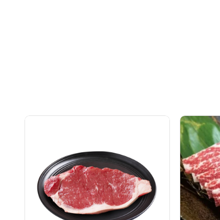
澳
牛
洲
小
GREAT
排
SOUTHERN
韓
純
燒
天
片
然
500
草
克/
飼
包
西
(美