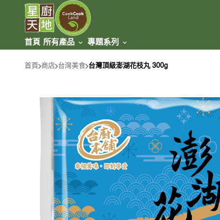
跳至
內容
首頁
所有產品
專題系列
牛肉類
套餐盛宴
冰鮮牛肉
首頁
商店
台灣美食
台灣頂級澎湖花枝丸 300g
豬肉類
火鍋/燒烤
急凍牛肉
家禽類
草飼 / 無添加激素
雞肉類
海產類
新加坡美食
鵝鴨類
魚類
羊肉類
台灣美食
蝦/蟹類
冰鮮羊肉
甜品類
健身美食
貝類
急凍羊肉
速食/即食類
腸/丸類
乳製品類
炸物類
麵食類
餃子/包卷類
酒類及飲品
冷盤美食類