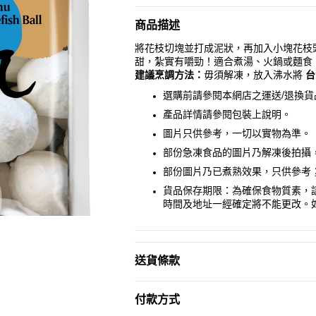
頂
頂
級
級
商品描述
澎
澎
湖
湖
將花枝切塊並打成泥狀，再加入小塊花枝
花
花
甜，紮實有嚼勁！適合煮湯、火鍋或麵食
枝
枝
建議烹調方法：
毋須解凍，放入沸水將
台
丸
丸
選購前請參閱本網店之運送/退換
300g
300g
數
數
產品詳情請參閱包裝上說明。
量
量
圖片只供參考，一切以實物為準。
減
增
少
加
部份急凍食品的圖片乃解凍後拍攝
部份圖片乃已煮熟效果，只供參考
貨品保存期限：為確保食物質素，
2
時間及地址一經確定將不能更改。
送貨條款
付款方式