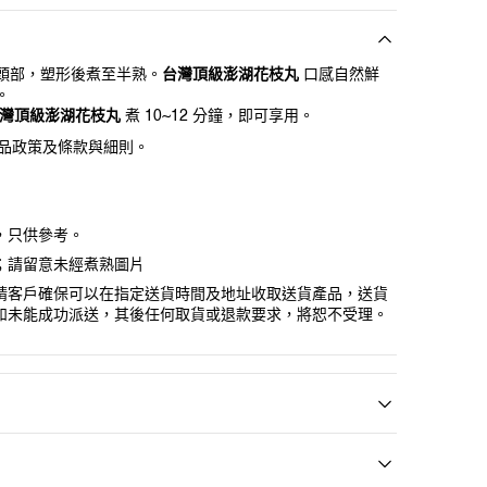
開
啟
頭部，塑形後煮至半熟。
台灣頂級澎湖花枝丸
口感自然鮮
圖
。
庫
灣頂級澎湖花枝丸
煮 10~12 分鐘，即可享用。
檢
視
貨品政策及條款與細則。
中
的
多
媒
，只供參考。
體
；請留意未經煮熟圖片
檔
案
請客戶確保可以在指定送貨時間及地址收取送貨產品，送貨
如未能成功派送，其後任何取貨或退款要求，將恕不受理。