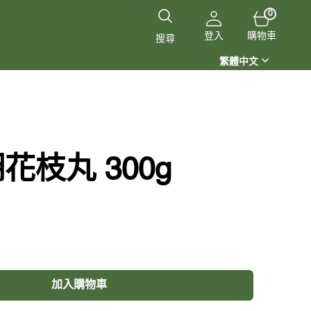
0
0
件
購
商
登入
購物車
搜尋
品
物
繁體中文
車
枝丸 300g
加入購物車