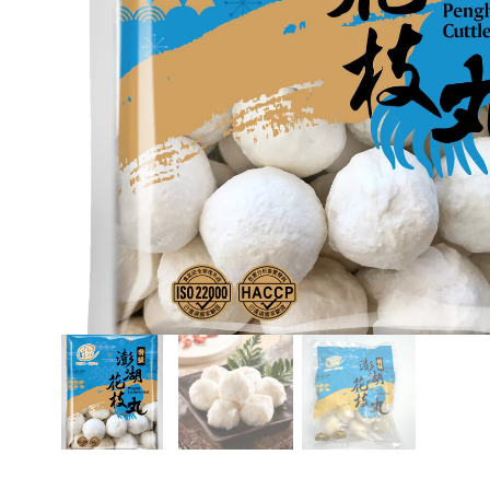
調味美食
開
啟
圖
庫
檢
視
中
的
多
媒
體
檔
案
1